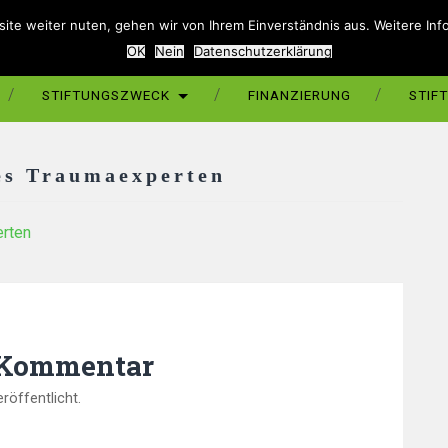
ite weiter nuten, gehen wir von Ihrem Einverständnis aus. Weitere Info
OK
Nein
Datenschutzerklärung
STIFTUNGSZWECK
FINANZIERUNG
STIF
nes Traumaexperten
erten
 Kommentar
röffentlicht.